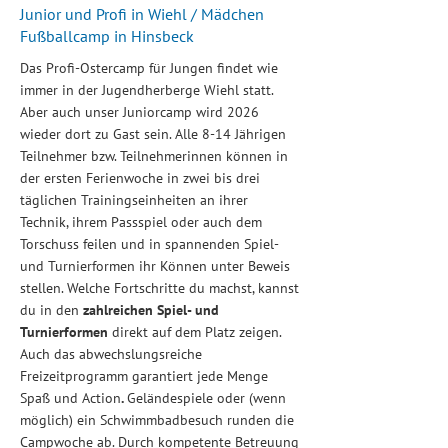
Junior und Profi in Wiehl / Mädchen
Fußballcamp in Hinsbeck
Das Profi-Ostercamp für Jungen findet wie
immer in der Jugendherberge Wiehl statt.
Aber auch unser Juniorcamp wird 2026
wieder dort zu Gast sein. Alle 8-14 Jährigen
Teilnehmer bzw. Teilnehmerinnen können in
der ersten Ferienwoche in zwei bis drei
täglichen Trainingseinheiten an ihrer
Technik, ihrem Passspiel oder auch dem
Torschuss feilen und in spannenden Spiel-
und Turnierformen ihr Können unter Beweis
stellen. Welche Fortschritte du machst, kannst
du in den
zahlreichen Spiel- und
Turnierformen
direkt auf dem Platz zeigen.
Auch das abwechslungsreiche
Freizeitprogramm garantiert jede Menge
Spaß und Action
.
Geländespiele oder (wenn
möglich) ein Schwimmbadbesuch runden die
Campwoche ab. Durch kompetente Betreuung