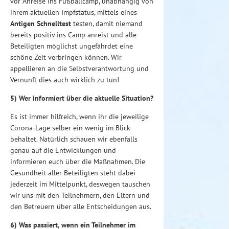
vor Anreise ins Fußballcamp, unabhängig von
ihrem aktuellen Impfstatus, mittels eines
Antigen Schnelltest
testen, damit niemand
bereits positiv ins Camp anreist und alle
Beteiligten möglichst ungefährdet eine
schöne Zeit verbringen können. Wir
appellieren an die Selbstverantwortung und
Vernunft dies auch wirklich zu tun!
5) Wer informiert über die aktuelle Situation?
Es ist immer hilfreich, wenn ihr die jeweilige
Corona-Lage selber ein wenig im Blick
behaltet. Natürlich schauen wir ebenfalls
genau auf die Entwicklungen und
informieren euch über die Maßnahmen. Die
Gesundheit aller Beteiligten steht dabei
jederzeit im Mittelpunkt, deswegen tauschen
wir uns mit den Teilnehmern, den Eltern und
den Betreuern über alle Entscheidungen aus.
6) Was passiert, wenn ein Teilnehmer im